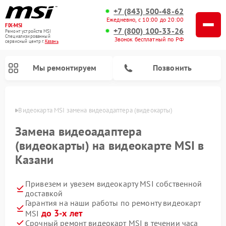
+7 (843) 500-48-62
Ежедневно, с 10:00 до 20:00
FIX-MSI
+7 (800) 100-33-26
Ремонт устройств MSI
Специализированный
Звонок бесплатный по РФ
cервисный центр г.
Казань
Мы ремонтируем
Позвонить
азани
Видеокарта MSI замена видеоадаптера (видеокарты)
Замена видеоадаптера
(видеокарты) на видеокарте MSI в
Казани
Привезем и увезем видеокарту MSI собственной
доставкой
Гарантия на наши работы по ремонту видеокарт
до 3-х лет
MSI
Срочный ремонт видеокарт MSI в течении часа