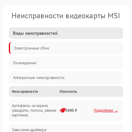
Неисправности видеокарты MSI
Виды неисправностей
Электронные сбои
Охлаждение
Аппаратные неисправности
Неисправности
Стоимость
Перегрев и термопроблемы
Артефакты на экране
Видео
(квадраты, полосы, рваная
3500 ₽
Подробнее →
картинка)
Программные ошибки
Зависания драйвера