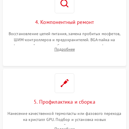
4. Компонентный ремонт
Восстановление цепей питания, замена пробитых мосфетов,
ШИМ-контроллеров и предохранителей. BGA-пайка на
инфракрасной станции реболлинг или замена графического
Подробнее
чипа и дефектной памяти GDDR. Прошивка BIOS
программатором.
5. Профилактика и сборка
Нанесение качественной термопасты или фазового перехода
на кристалл GPU. Подбор и установка новых
термопрокладок правильной толщины на память и цепи
Подробнее