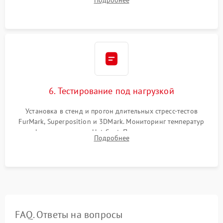
питания. Монтаж радиатора и бэкплейта, подключение и
проверка кулеров.
6. Тестирование под нагрузкой
Установка в стенд и прогон длительных стресс-тестов
FurMark, Superposition и 3DMark. Мониторинг температур
графического чипа и Hot Spot. Проверка на отсутствие
Подробнее
артефактов изображения, вылетов драйвера и зависаний.
FAQ. Ответы на вопросы