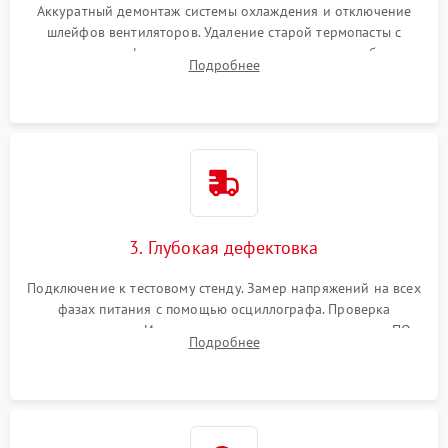
Аккуратный демонтаж системы охлаждения и отключение
шлейфов вентиляторов. Удаление старой термопасты с
кристалла графического чипа и термопрокладок с банок
Подробнее
памяти и зоны VRM. Очистка платы от пыли и окислов.
3. Глубокая дефектовка
Подключение к тестовому стенду. Замер напряжений на всех
фазах питания с помощью осциллографа. Проверка
инициализации. Использование специализированного ПО
Подробнее
MATS