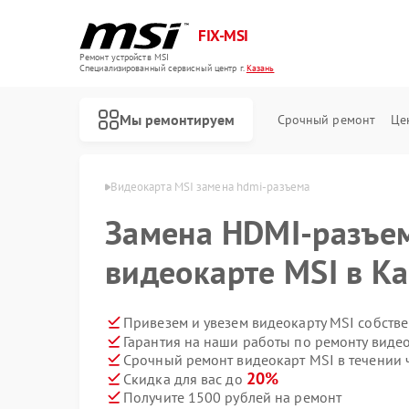
FIX-MSI
Ремонт устройств MSI
Специализированный cервисный центр г.
Казань
Мы ремонтируем
Срочный ремонт
Це
еокарт MSI в Казани
Видеокарта MSI замена hdmi-разъема
Замена HDMI-разъе
видеокарте MSI в К
Привезем и увезем видеокарту MSI собств
Гарантия на наши работы по ремонту виде
Срочный ремонт видеокарт MSI в течении 
20%
Скидка для вас до
Получите 1500 рублей на ремонт
Ремонт игровых консолей MSI