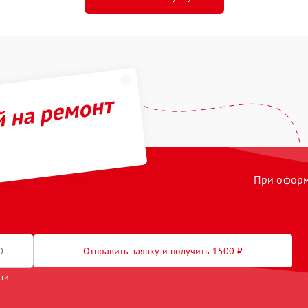
й на ремонт
При оформл
Отправить заявку и получить 1500 ₽
сти