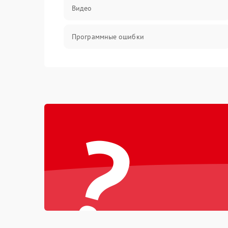
Видео
Программные ошибки
Интерфейсные и коммуникационные
проблемы
Питание
?
Электропитание
ПО
Электронные компоненты
Интерфейсы