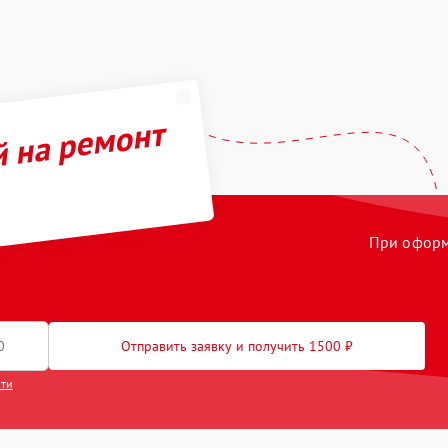
й на ремонт
При оформл
Отправить заявку и получить 1500 ₽
сти