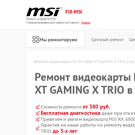
FIX-MSI
Ремонт устройств MSI
Специализированный cервисный центр г.
Казань
Мы ремонтируем
Срочный ремонт
Це
еокарт MSI в Казани
Ремонт видеокарты MSI RX 6800 XT GAMING X TRIO в Ка
Ремонт видеокарты 
XT GAMING X TRIO в
от 380 руб.
Стоимость ремонта
Бесплатная диагностика
даже при отказ
Привезем и увезем видеокарту MSI RX 680
Гарантия на наши работы по ремонту виде
до 3-х лет
TRIO
Ремонт игровых консолей MSI