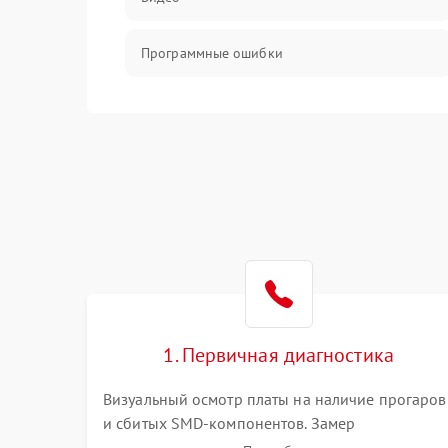
Программные ошибки
Интерфейсные и коммуникационные
проблемы
Питание
Электропитание
ПО
Электронные компоненты
1. Первичная диагностика
Визуальный осмотр платы на наличие прогаров
Интерфейсы
и сбитых SMD-компонентов. Замер
сопротивлений на линиях питания PCI-E и