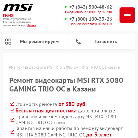
+7 (843) 500-48-62
Ежедневно, с 10:00 до 20:00
FIX-MSI
+7 (800) 100-33-26
Ремонт устройств MSI
Специализированный
Звонок бесплатный по РФ
cервисный центр г.
Казань
Мы ремонтируем
Позвонить
азани
Ремонт видеокарты MSI  RTX 5080 GAMING TRIO OC в Казани
Ремонт видеокарты MSI RTX 5080
GAMING TRIO OC в Казани
от 380 руб.
Стоимость ремонта
Бесплатная диагностика
даже при отказе
Привезем и увезем видеокарту MSI RTX 5080
GAMING TRIO OC сами
Гарантия на наши работы по ремонту видеокарт
до 3-х лет
MSI RTX 5080 GAMING TRIO OC