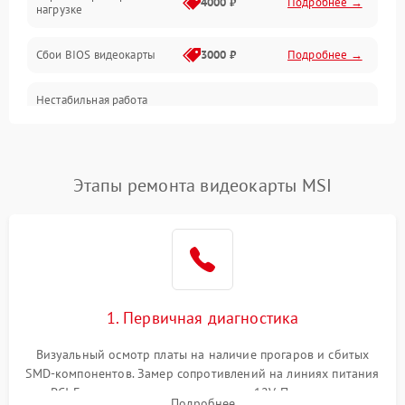
4000 ₽
Подробнее →
нагрузке
Электропитание
Сбои BIOS видеокарты
3000 ₽
Подробнее →
ПО
Нестабильная работа
Электронные компоненты
после обновления
2000 ₽
Подробнее →
драйверов
Интерфейсы
Этапы ремонта видеокарты MSI
Общие поломки
Система охлаждения
Экран (дисплей)
1. Первичная диагностика
Программные сбои
Визуальный осмотр платы на наличие прогаров и сбитых
SMD-компонентов. Замер сопротивлений на линиях питания
Механические повреждения
PCI-E и дополнительных разъемах 12V. Проверка на
Подробнее