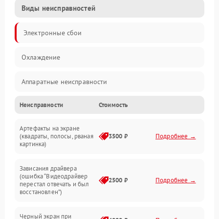
Виды неисправностей
Электронные сбои
Охлаждение
Аппаратные неисправности
Неисправности
Стоимость
Перегрев и термопроблемы
Артефакты на экране
Видео
(квадраты, полосы, рваная
3500 ₽
Подробнее →
картинка)
Программные ошибки
Зависания драйвера
(ошибка “Видеодрайвер
Интерфейсные и коммуникационные проблемы
2500 ₽
Подробнее →
перестал отвечать и был
восстановлен”)
Питание
Черный экран при