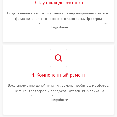
3. Глубокая дефектовка
Подключение к тестовому стенду. Замер напряжений на всех
фазах питания с помощью осциллографа. Проверка
инициализации. Использование специализированного ПО
Подробнее
MATS
4. Компонентный ремонт
Восстановление цепей питания, замена пробитых мосфетов,
ШИМ-контроллеров и предохранителей. BGA-пайка на
инфракрасной станции реболлинг или замена графического
Подробнее
чипа и дефектной памяти GDDR. Прошивка BIOS
программатором.