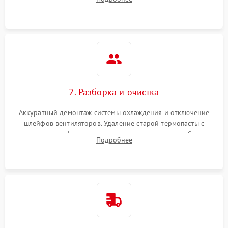
короткое замыкание основных дросселей питания GPU и
Режим работы
памяти.
ПО/Микропрограмма
2. Разборка и очистка
Аккуратный демонтаж системы охлаждения и отключение
шлейфов вентиляторов. Удаление старой термопасты с
кристалла графического чипа и термопрокладок с банок
Подробнее
памяти и зоны VRM. Очистка платы от пыли и окислов.