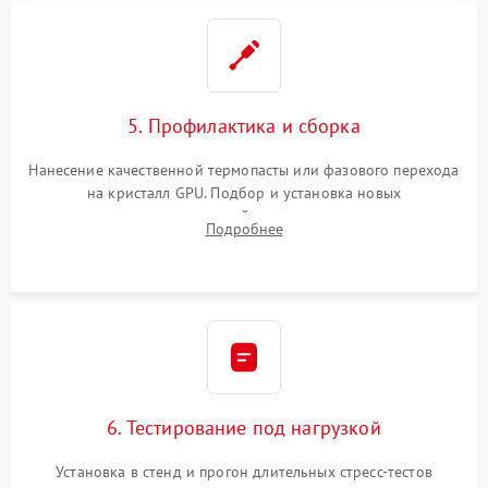
5. Профилактика и сборка
Нанесение качественной термопасты или фазового перехода
на кристалл GPU. Подбор и установка новых
термопрокладок правильной толщины на память и цепи
Подробнее
питания. Монтаж радиатора и бэкплейта, подключение и
проверка кулеров.
6. Тестирование под нагрузкой
Установка в стенд и прогон длительных стресс-тестов