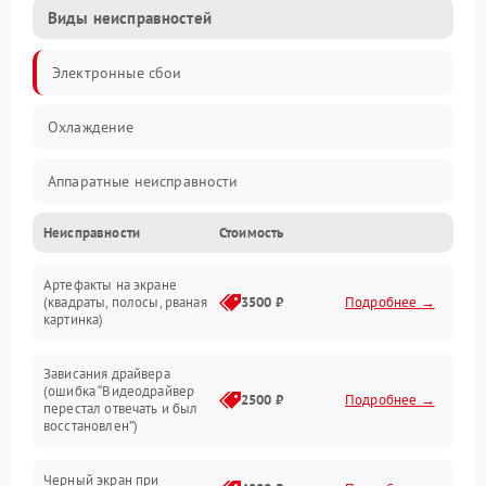
Виды неисправностей
Электронные сбои
Охлаждение
Аппаратные неисправности
Неисправности
Стоимость
Перегрев и термопроблемы
Артефакты на экране
Видео
(квадраты, полосы, рваная
3500 ₽
Подробнее →
картинка)
Программные ошибки
Зависания драйвера
(ошибка “Видеодрайвер
Интерфейсные и коммуникационные проблемы
2500 ₽
Подробнее →
перестал отвечать и был
восстановлен”)
Питание
Черный экран при