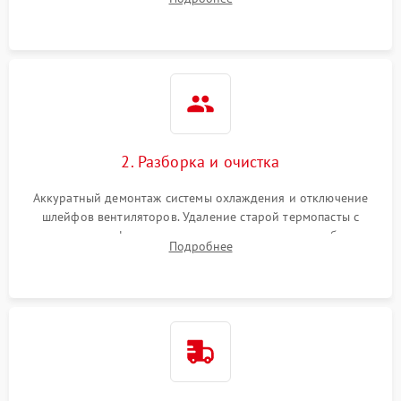
короткое замыкание основных дросселей питания GPU и
Режим работы
памяти.
ПО/Микропрограмма
2. Разборка и очистка
Аккуратный демонтаж системы охлаждения и отключение
шлейфов вентиляторов. Удаление старой термопасты с
кристалла графического чипа и термопрокладок с банок
Подробнее
памяти и зоны VRM. Очистка платы от пыли и окислов.