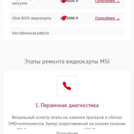
4000 ₽
Подробнее →
нагрузке
Электропитание
Сбои BIOS видеокарты
3000 ₽
Подробнее →
ПО
Нестабильная работа
Электронные компоненты
после обновления
2000 ₽
Подробнее →
драйверов
Интерфейсы
Этапы ремонта видеокарты MSI
Общие поломки
Система охлаждения
Экран (дисплей)
1. Первичная диагностика
Программные сбои
Визуальный осмотр платы на наличие прогаров и сбитых
SMD-компонентов. Замер сопротивлений на линиях питания
Механические повреждения
PCI-E и дополнительных разъемах 12V. Проверка на
Подробнее