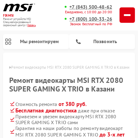
+7 (843) 500-48-62
Ежедневно, с 10:00 до 20:00
FIX-MSI
+7 (800) 100-33-26
Ремонт устройств MSI
Специализированный
Звонок бесплатный по РФ
cервисный центр г.
Казань
Мы ремонтируем
Позвонить
азани
Ремонт видеокарты MSI RTX 2080 SUPER GAMING X TRIO в Казани
Ремонт видеокарты MSI RTX 2080
SUPER GAMING X TRIO в Казани
от 380 руб.
Стоимость ремонта
Бесплатная диагностика
даже при отказе
Привезем и увезем видеокарту MSI RTX 2080
SUPER GAMING X TRIO сами
Гарантия на наши работы по ремонту видеокарт
до 3-х лет
MSI RTX 2080 SUPER GAMING X TRIO