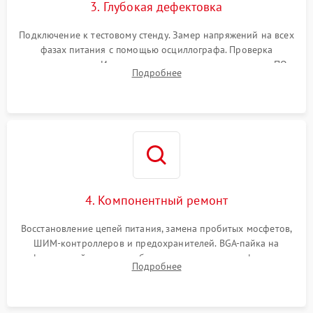
3. Глубокая дефектовка
Подключение к тестовому стенду. Замер напряжений на всех
фазах питания с помощью осциллографа. Проверка
инициализации. Использование специализированного ПО
Подробнее
MATS
4. Компонентный ремонт
Восстановление цепей питания, замена пробитых мосфетов,
ШИМ-контроллеров и предохранителей. BGA-пайка на
инфракрасной станции реболлинг или замена графического
Подробнее
чипа и дефектной памяти GDDR. Прошивка BIOS
программатором.