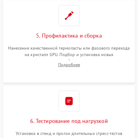
5. Профилактика и сборка
Нанесение качественной термопасты или фазового перехода
на кристалл GPU. Подбор и установка новых
термопрокладок правильной толщины на память и цепи
Подробнее
питания. Монтаж радиатора и бэкплейта, подключение и
проверка кулеров.
6. Тестирование под нагрузкой
Установка в стенд и прогон длительных стресс-тестов