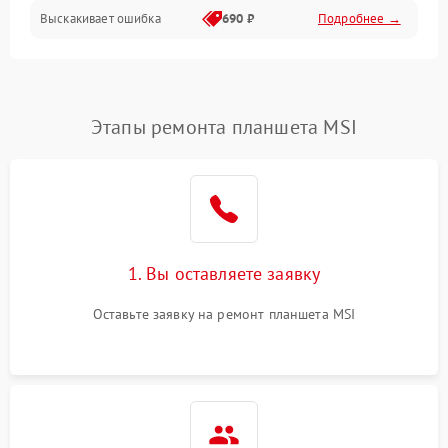
Выскакивает ошибка
690 ₽
Подробнее →
Перегрев и нестабильная работа
Влага и механические повреждения
Сеть и интернет
Этапы ремонта планшета MSI
Зарядка и разъёмы
Программные сбои
1. Вы оставляете заявку
Память и данные
Оставьте заявку на ремонт планшета MSI
Режим работы
Связь и беспроводные модули
Камера