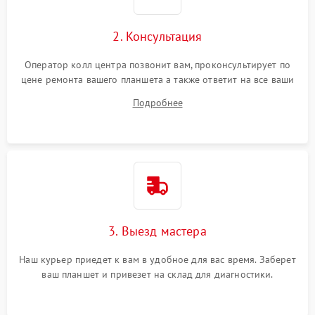
Сенсорное управление
2. Консультация
Проблемы с механикой
Оператор колл центра позвонит вам, проконсультирует по
цене ремонта вашего планшета а также ответит на все ваши
Питание и аккумулятор
вопросы.
Подробнее
Кнопки и органы управления
Звук и аудио
Камеры
ПО
3. Выезд мастера
Наш курьер приедет к вам в удобное для вас время. Заберет
ваш планшет и привезет на склад для диагностики.