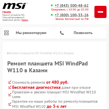
+7 (843) 500-48-62
Ежедневно, с 10:00 до 20:00
FIX-MSI
+7 (800) 100-33-26
Ремонт устройств MSI
Специализированный
Звонок бесплатный по РФ
cервисный центр г.
Казань
Мы ремонтируем
Позвонить
азани
Ремонт планшета MSI WindPad W110 в Казани
Ремонт планшета MSI WindPad
W110 в Казани
от 480 руб.
Стоимость ремонта
Бесплатная диагностика
даже при отказе
Привезем и увезем планшет MSI WindPad W110
сами
Гарантия на наши работы по ремонту планшетов
до 3-х лет
MSI WindPad W110