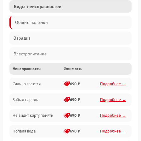
Виды неисправностей
Общие поломки
Зарядка
Электропитание
Неисправности
Стоимость
Экран и изображение
Сильно греется
690 ₽
Подробнее →
Дисплей
Забыл пароль
690 ₽
Подробнее →
Экран (дисплей)
Не видит карту памяти
690 ₽
Подробнее →
Связь
Попала вода
690 ₽
Подробнее →
Разговор (микрофон, динамик)