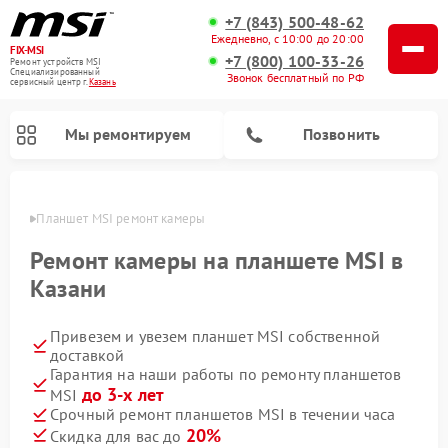
+7 (843) 500-48-62
Ежедневно, с 10:00 до 20:00
FIX-MSI
+7 (800) 100-33-26
Ремонт устройств MSI
Специализированный
Звонок бесплатный по РФ
cервисный центр г.
Казань
Мы ремонтируем
Позвонить
азани
Планшет MSI ремонт камеры
Ремонт камеры на планшете MSI в
Казани
Привезем и увезем планшет MSI собственной
доставкой
Гарантия на наши работы по ремонту планшетов
до 3-х лет
MSI
Срочный ремонт планшетов MSI в течении часа
20%
Скидка для вас до