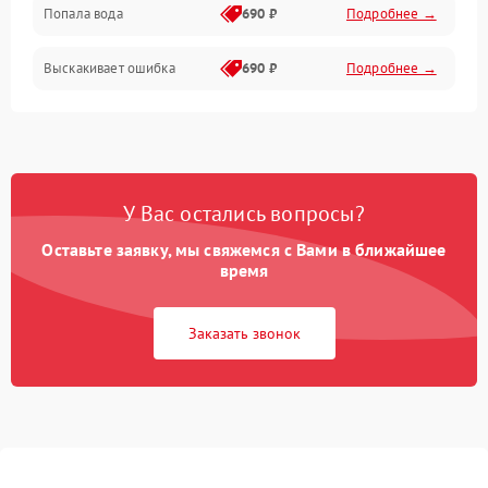
Попала вода
690 ₽
Подробнее →
Разговор (микрофон, динамик)
Выскакивает ошибка
690 ₽
Подробнее →
Перегрев и нестабильная работа
Влага и механические повреждения
Сеть и интернет
У Вас остались вопросы?
Зарядка и разъёмы
Оставьте заявку, мы свяжемся с Вами в ближайшее
время
Программные сбои
Заказать звонок
Память и данные
Режим работы
Связь и беспроводные модули