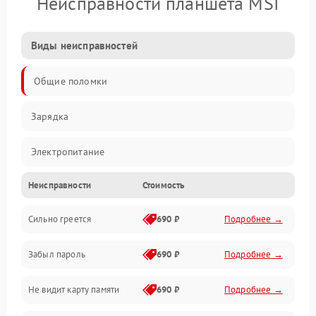
Неисправности планшета MSI
Виды неисправностей
Общие поломки
Зарядка
Электропитание
Неисправности
Стоимость
Экран и изображение
Сильно греется
690 ₽
Подробнее →
Дисплей
Забыл пароль
690 ₽
Подробнее →
Экран (дисплей)
Не видит карту памяти
690 ₽
Подробнее →
Связь