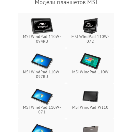
Модели планшетов MSI
Камера
Сенсорное управление
Проблемы с механикой
MSI WindPad 110W-
MSI WindPad 110W-
094RU
072
Питание и аккумулятор
Кнопки и органы управления
MSI WindPad 110W-
MSI WindPad 110W
097RU
Звук и аудио
Камеры
MSI WindPad 110W-
MSI WindPad W110
ПО
071