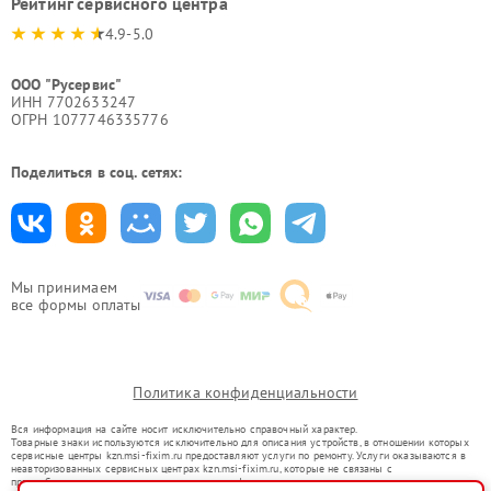
Рейтинг сервисного центра
4.9-5.0
ООО "Русервис"
ИНН 7702633247
ОГРН 1077746335776
Поделиться в соц. сетях:
Мы принимаем
все формы оплаты
Политика конфиденциальности
Вся информация на сайте носит исключительно справочный характер.
Товарные знаки используются исключительно для описания устройств, в отношении которых
сервисные центры kzn.msi-fixim.ru предоставляют услуги по ремонту. Услуги оказываются в
неавторизованных сервисных центрах kzn.msi-fixim.ru, которые не связаны с
правообладателями товарных знаков или их официальными представителями.