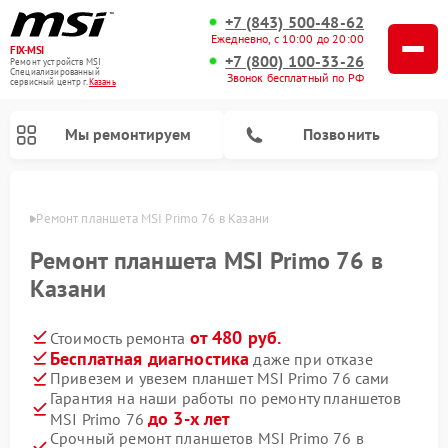
+7 (843) 500-48-62
Ежедневно, с 10:00 до 20:00
FIX-MSI
+7 (800) 100-33-26
Ремонт устройств MSI
Специализированный
Звонок бесплатный по РФ
cервисный центр г.
Казань
Мы ремонтируем
Позвонить
азани
Ремонт планшета MSI Primo 76 в Казани
Ремонт планшета MSI Primo 76 в
Казани
от 480 руб.
Стоимость ремонта
Бесплатная диагностика
даже при отказе
Привезем и увезем планшет MSI Primo 76 сами
Гарантия на наши работы по ремонту планшетов
до 3-х лет
MSI Primo 76
Срочный ремонт планшетов MSI Primo 76 в