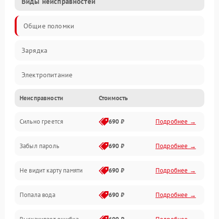
Виды неисправностей
Общие поломки
Зарядка
Электропитание
Неисправности
Стоимость
Экран и изображение
Сильно греется
690 ₽
Подробнее →
Дисплей
Забыл пароль
690 ₽
Подробнее →
Экран (дисплей)
Не видит карту памяти
690 ₽
Подробнее →
Связь
Попала вода
690 ₽
Подробнее →
Разговор (микрофон, динамик)