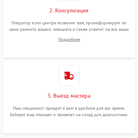
Сенсорное управление
2. Консультация
Проблемы с механикой
Оператор колл центра позвонит вам, проинформирует по
цене ремонта вашего планшета а также ответит на все ваши
Питание и аккумулятор
вопросы.
Подробнее
Кнопки и органы управления
Звук и аудио
Камеры
ПО
3. Выезд мастера
Наш специалист приедет к вам в удобное для вас время.
Заберет ваш планшет и привезет на склад для диагностики.