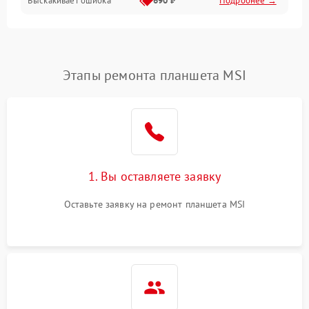
Выскакивает ошибка
690 ₽
Подробнее →
Перегрев и нестабильная работа
Влага и механические повреждения
Сеть и интернет
Этапы ремонта планшета MSI
Зарядка и разъёмы
Программные сбои
1. Вы оставляете заявку
Память и данные
Оставьте заявку на ремонт планшета MSI
Режим работы
Связь и беспроводные модули
Камера