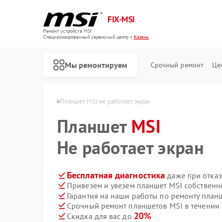
FIX-MSI
Ремонт устройств MSI
Специализированный cервисный центр г.
Казань
Мы ремонтируем
Срочный ремонт
Це
шетов MSI в Казани
Планшет MSI не работает экран
Планшет
MSI
Не работает экран
Бесплатная диагностика
даже при отказ
Привезем и увезем планшет MSI собственн
Гарантия на наши работы по ремонту план
Срочный ремонт планшетов MSI в течении 
20%
Скидка для вас до
Ремонт игровых консолей MSI