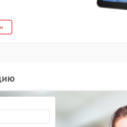
ны
цию