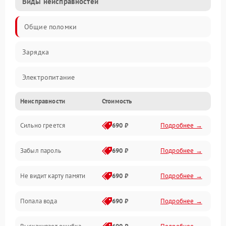
Виды неисправностей
Общие поломки
Зарядка
Электропитание
Неисправности
Стоимость
Экран и изображение
Сильно греется
690 ₽
Подробнее →
Дисплей
Забыл пароль
690 ₽
Подробнее →
Экран (дисплей)
Не видит карту памяти
690 ₽
Подробнее →
Связь
Попала вода
690 ₽
Подробнее →
Разговор (микрофон, динамик)