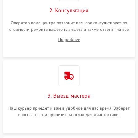
Сенсорное управление
2. Консультация
Проблемы с механикой
Оператор колл центра позвонит вам, проконсультирует по
стоимости ремонта вашего планшета а также ответит на все
Питание и аккумулятор
ваши вопросы.
Подробнее
Кнопки и органы управления
Звук и аудио
Камеры
ПО
3. Выезд мастера
Наш курьер приедет к вам в удобное для вас время. Заберет
ваш планшет и привезет на склад для диагностики.