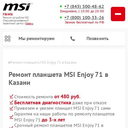
+7 (843) 500-48-62
Ежедневно, с 10:00 до 20:00
FIX-MSI
+7 (800) 100-33-26
Ремонт устройств MSI
Специализированный
Звонок бесплатный по РФ
cервисный центр г.
Казань
Мы ремонтируем
Позвонить
азани
Ремонт планшета MSI Enjoy 71 в Казани
Ремонт планшета MSI Enjoy 71 в
Казани
от 480 руб.
Стоимость ремонта
Бесплатная диагностика
даже при отказе
Привезем и увезем планшет MSI Enjoy 71 сами
Гарантия на наши работы по ремонту планшетов
до 3-х лет
MSI Enjoy 71
Срочный ремонт планшетов MSI Enjoy 71 в