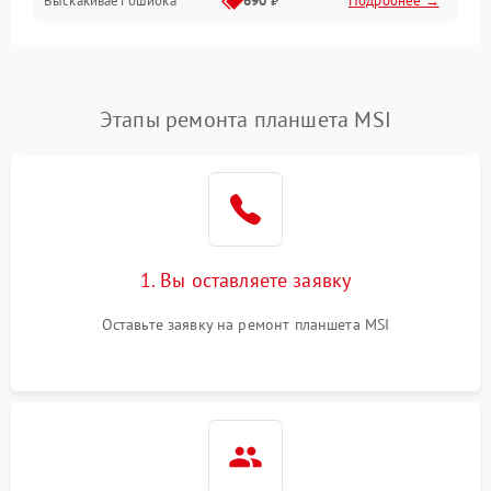
Выскакивает ошибка
690 ₽
Подробнее →
Перегрев и нестабильная работа
Влага и механические повреждения
Сеть и интернет
Этапы ремонта планшета MSI
Зарядка и разъёмы
Программные сбои
1. Вы оставляете заявку
Память и данные
Оставьте заявку на ремонт планшета MSI
Режим работы
Связь и беспроводные модули
Камера