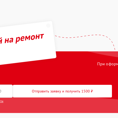
й на ремонт
При оформл
Отправить заявку и получить 1500 ₽
сти