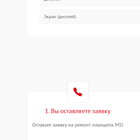
Экран (дисплей)
Связь
Разговор (микрофон, динамик)
Перегрев и нестабильная работа
Влага и механические повреждения
Сеть и интернет
1. Вы оставляете заявку
Зарядка и разъёмы
Оставьте заявку на ремонт планшета MSI
Программные сбои