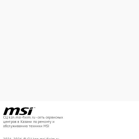
СЦ kzn.msi-fixim.ru - сеть сервисных
центров в Казани по ремонту и
обслуживанию техники MSI
2021-2026 © СЦ kzn.msi-fixim.ru