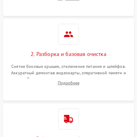
локализации базовых неисправностей без полного разбора.
2. Разборка и базовая очистка
Снятие боковых крышек, отключение питания и шлейфов.
Аккуратный демонтаж видеокарты, оперативной памяти и
кулеров. Тщательная очистка корпуса и радиаторов от пыли
Подробнее
с помощью сжатого воздуха для предотвращения
замыканий.