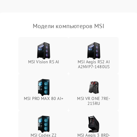
Не распознается USB-порт
1300 ₽
Подробнее →
Модели компьютеров MSI
MSI Vision RS AI
MSI Aegis RS2 AI
A2NVP7-1480US
MSI PRO MAX 80 AI+
MSI VR ONE 7RE-
215RU
MSI Codex Z2
MSI Aegis 3 8RD-