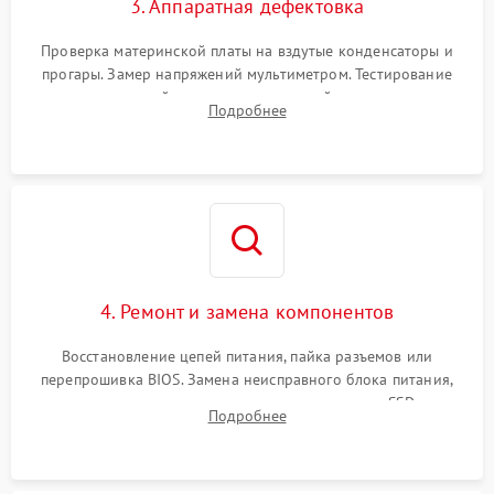
3. Аппаратная дефектовка
Проверка материнской платы на вздутые конденсаторы и
прогары. Замер напряжений мультиметром. Тестирование
оперативной памяти и накопителей с помощью
Подробнее
диагностического ПО для выявления сбойных секторов и
ошибок.
4. Ремонт и замена компонентов
Восстановление цепей питания, пайка разъемов или
перепрошивка BIOS. Замена неисправного блока питания,
видеокарты, процессора или установка нового SSD для
Подробнее
восстановления и повышения скорости работы системы.