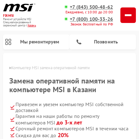
+7 (843) 500-48-62
Ежедневно, с 10:00 до 20:00
FIX-MSI
+7 (800) 100-33-26
Ремонт устройств MSI
Специализированный
Звонок бесплатный по РФ
cервисный центр г.
Казань
Мы ремонтируем
Позвонить
азани
Компьютер MSI замена оперативной памяти
Замена оперативной памяти на
компьютере MSI в Казани
Привезем и увезем компьютер MSI собственной
доставкой
Гарантия на наши работы по ремонту
до 3-х лет
компьютеров MSI
Срочный ремонт компьютеров MSI в течении часа
20%
Скидка для вас до