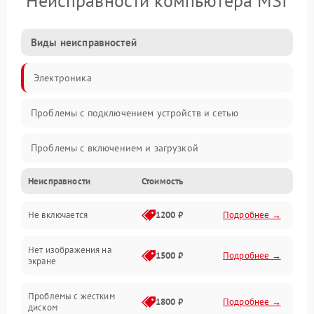
Неисправности компьютера MSI
Виды неисправностей
Электроника
Проблемы с подключением устройств и сетью
Проблемы с включением и загрузкой
Неисправности
Стоимость
Проблемы с изображением и монитором
Не включается
1200 ₽
Подробнее →
Проблемы с производительностью и стабильностью
Нет изображения на
Прочие специфичные проблемы
1500 ₽
Подробнее →
экране
Проблемы с хранением данных
Проблемы с жестким
1800 ₽
Подробнее →
диском