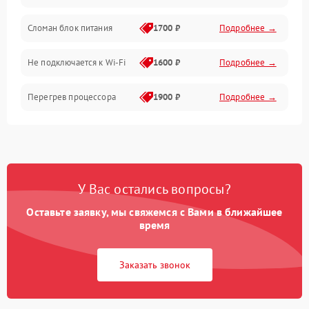
Механические повреждения
Сломан блок питания
1700 ₽
Подробнее →
Программное обеспечение
Не подключается к Wi-Fi
1600 ₽
Подробнее →
Аудио
Перегрев процессора
1900 ₽
Подробнее →
Проблемы с видеокартой
1800 ₽
Подробнее →
Проблемы с
подключением внешних
1400 ₽
Подробнее →
У Вас остались вопросы?
устройств
Оставьте заявку, мы свяжемся с Вами в ближайшее
Не работает система
время
1700 ₽
Подробнее →
охлаждения
Заказать звонок
Ошибки в работе
1500 ₽
Подробнее →
оперативной памяти