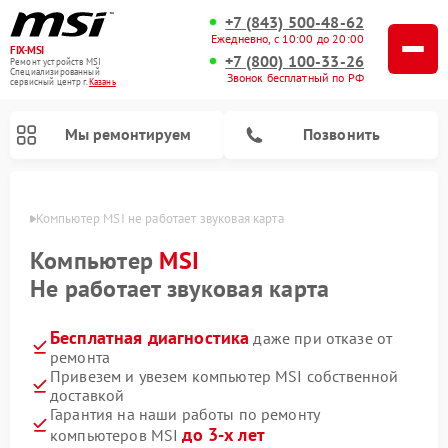
+7 (843) 500-48-62
Ежедневно, с 10:00 до 20:00
FIX-MSI
+7 (800) 100-33-26
Ремонт устройств MSI
Специализированный
Звонок бесплатный по РФ
cервисный центр г.
Казань
Мы ремонтируем
Позвонить
азани
Компьютер MSI не работает звуковая карта
Компьютер
MSI
Не работает звуковая карта
Бесплатная диагностика
даже при отказе от
ремонта
Привезем и увезем компьютер MSI собственной
доставкой
Гарантия на наши работы по ремонту
до 3-х лет
компьютеров MSI