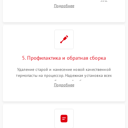
видеокарты, процессора или установка нового SSD для
Подробнее
восстановления и повышения скорости работы системы.
5. Профилактика и обратная сборка
Удаление старой и нанесение новой качественной
термопасты на процессор. Надежная установка всех
комплектующих в слоты. Грамотный кабель-менеджмент для
Подробнее
обеспечения правильной циркуляции воздуха внутри
корпуса ПК.