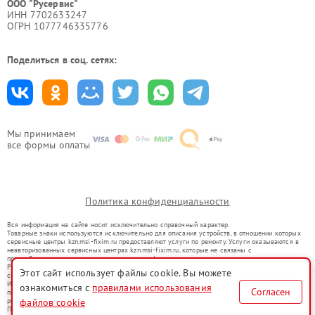
ООО "Русервис"
ИНН 7702633247
ОГРН 1077746335776
Поделиться в соц. сетях:
Мы принимаем
все формы оплаты
Политика конфиденциальности
Вся информация на сайте носит исключительно справочный характер.
Товарные знаки используются исключительно для описания устройств, в отношении которых
сервисные центры kzn.msi-fixim.ru предоставляют услуги по ремонту. Услуги оказываются в
неавторизованных сервисных центрах kzn.msi-fixim.ru, которые не связаны с
правообладателями товарных знаков или их официальными представителями.
Ремонт осуществляется для устройств, уже введенных в гражданский оборот в соответствии
Этот сайт использует файлы cookie. Вы можете
со статьей 1487 ГК РФ.
Использование товарных знаков не преследует цели индивидуализации услуг или введения
ознакомиться с
правилами использования
Согласен
потребителей в заблуждение, а служит для информирования о предоставляемых услугах по
ремонту техники указанных брендов.
файлов cookie
Представленная на сайте информация не является публичной офертой, определяемой