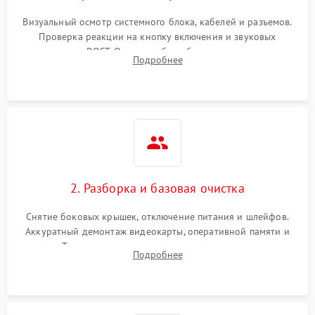
Визуальный осмотр системного блока, кабелей и разъемов.
Проверка реакции на кнопку включения и звуковых
сигналов POST. Оценка работы блока питания для
Подробнее
локализации базовых неисправностей без полного разбора.
2. Разборка и базовая очистка
Снятие боковых крышек, отключение питания и шлейфов.
Аккуратный демонтаж видеокарты, оперативной памяти и
кулеров. Тщательная очистка корпуса и радиаторов от пыли
Подробнее
с помощью сжатого воздуха для предотвращения
замыканий.