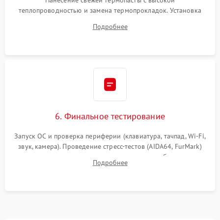
теплопроводностью и замена термопрокладок. Установка
системы охлаждения, подключение всех внутренних
Подробнее
шлейфов, модулей памяти и накопителей. Предварительная
сборка корпуса.
6. Финальное тестирование
Запуск ОС и проверка периферии (клавиатура, тачпад, Wi-Fi,
звук, камера). Проведение стресс-тестов (AIDA64, FurMark)
для контроля температурного режима и стабильности
Подробнее
системы под пиковой нагрузкой.