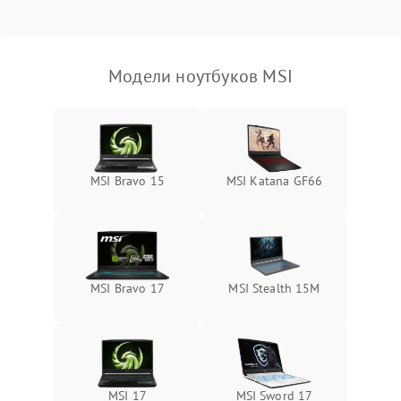
Выход из строя SSD или
HDD: медленная загрузка,
3000 ₽
Подробнее →
ошибки чтения,
пропадание диска
Модели ноутбуков MSI
Неисправность
оперативной памяти:
2000 ₽
Подробнее →
вылеты приложений,
синие экраны
MSI Bravo 15
MSI Katana GF66
Проблемы Wi‑Fi или
2500 ₽
Подробнее →
Bluetooth модулей
MSI Bravo 17
MSI Stealth 15M
MSI 17
MSI Sword 17