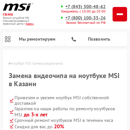
+7 (843) 500-48-62
Ежедневно, с 10:00 до 20:00
FIX-MSI
+7 (800) 100-33-26
Ремонт устройств MSI
Специализированный
Звонок бесплатный по РФ
cервисный центр г.
Казань
Мы ремонтируем
Позвонить
азани
Ноутбук MSI замена видеочипа
Замена видеочипа на ноутбуке MSI
в Казани
Привезем и увезем ноутбук MSI собственной
доставкой
Гарантия на наши работы по ремонту ноутбуков
до 3-х лет
MSI
Срочный ремонт ноутбуков MSI в течении часа
20%
Скидка для вас до