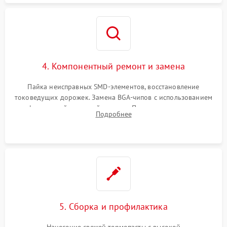
4. Компонентный ремонт и замена
Пайка неисправных SMD-элементов, восстановление
токоведущих дорожек. Замена BGA-чипов с использованием
инфракрасной паяльной станции. Прошивка микросхемы
Подробнее
BIOS или замена поврежденных портов USB
5. Сборка и профилактика
Нанесение свежей термопасты с высокой