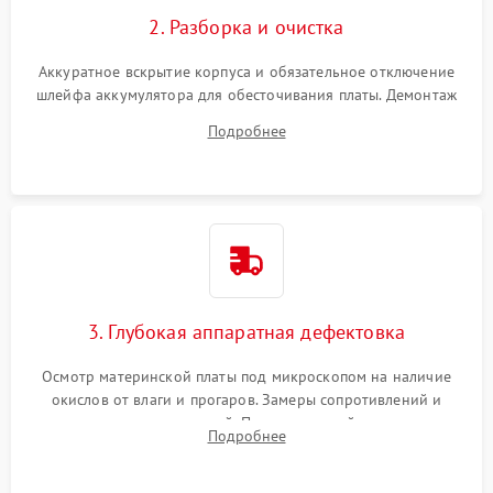
2. Разборка и очистка
Аккуратное вскрытие корпуса и обязательное отключение
шлейфа аккумулятора для обесточивания платы. Демонтаж
системы охлаждения, очистка кулера от пыли и удаление
Подробнее
высохшей термопасты с кристаллов чипов.
3. Глубокая аппаратная дефектовка
Осмотр материнской платы под микроскопом на наличие
окислов от влаги и прогаров. Замеры сопротивлений и
дежурных напряжений. Проверка цепей питания,
Подробнее
мультиконтроллера, процессора и видеочипа.