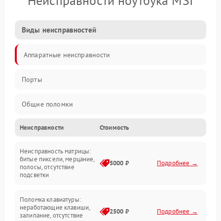
Неисправности ноутбука MSI
Виды неисправностей
Аппаратные неисправности
Порты
Общие поломки
Неисправности
Стоимость
Устройства
Неисправность матрицы:
Программные ошибки
битые пиксели, мерцание,
5000 ₽
Подробнее →
полосы, отсутствие
подсветки
Электрические и системные сбои
Поломка клавиатуры:
Интерфейсные проблемы
неработающие клавиши,
2500 ₽
Подробнее →
залипание, отсутствие