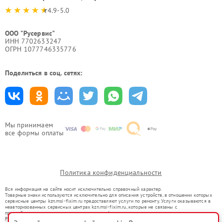
4.9-5.0
ООО "Русервис"
ИНН 7702633247
ОГРН 1077746335776
Поделиться в соц. сетях:
Мы принимаем
все формы оплаты
Политика конфиденциальности
Вся информация на сайте носит исключительно справочный характер.
Товарные знаки используются исключительно для описания устройств, в отношении которых
сервисные центры kzn.msi-fixim.ru предоставляют услуги по ремонту. Услуги оказываются в
неавторизованных сервисных центрах kzn.msi-fixim.ru, которые не связаны с
правообладателями товарных знаков или их официальными представителями.
Ремонт осуществляется для устройств, уже введенных в гражданский оборот в соответствии