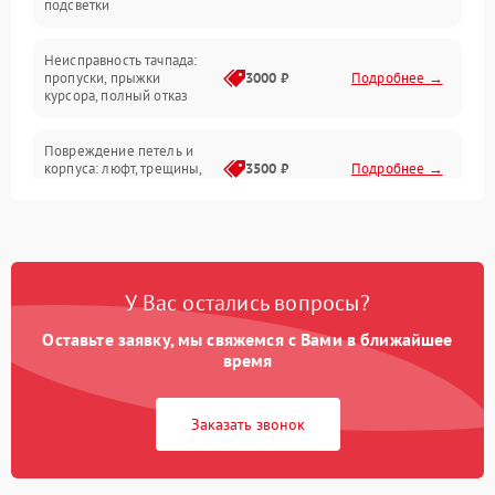
подсветки
Батарея
Неисправность тачпада:
Сеть и интернет
пропуски, прыжки
3000 ₽
Подробнее →
курсора, полный отказ
Система охлаждения
Повреждение петель и
корпуса: люфт, трещины,
3500 ₽
Подробнее →
деформация
Проблемы аккумулятора:
быстрая разрядка,
2500 ₽
Подробнее →
невозможность зарядки,
вздутие
У Вас остались вопросы?
Оставьте заявку, мы свяжемся с Вами в ближайшее
Неисправность зарядного
время
устройства или разъёма
2000 ₽
Подробнее →
питания
Заказать звонок
Перегрев из‑за пыли,
износа термопасты или
2500 ₽
Подробнее →
неисправности кулера