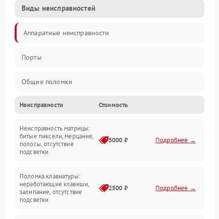
Виды неисправностей
Аппаратные неисправности
Порты
Общие поломки
Неисправности
Стоимость
Устройства
Неисправность матрицы:
Программные ошибки
битые пиксели, мерцание,
5000 ₽
Подробнее →
полосы, отсутствие
подсветки
Электрические и системные сбои
Поломка клавиатуры:
Интерфейсные проблемы
неработающие клавиши,
2500 ₽
Подробнее →
залипание, отсутствие
подсветки
Батарея