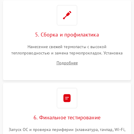
5. Сборка и профилактика
Нанесение свежей термопасты с высокой
теплопроводностью и замена термопрокладок. Установка
системы охлаждения, подключение всех внутренних
Подробнее
шлейфов, модулей памяти и накопителей. Предварительная
сборка корпуса.
6. Финальное тестирование
Запуск ОС и проверка периферии (клавиатура, тачпад, Wi-Fi,