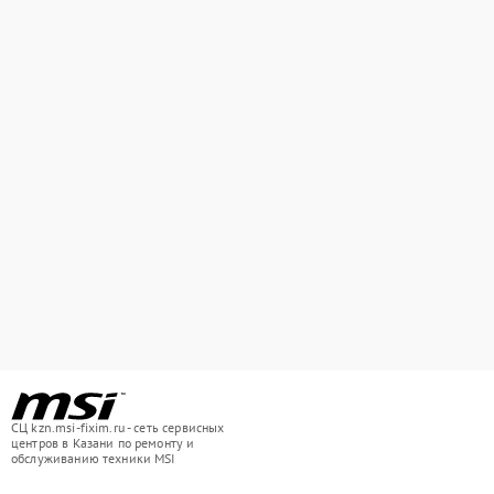
СЦ kzn.msi-fixim.ru - сеть сервисных
центров в Казани по ремонту и
обслуживанию техники MSI