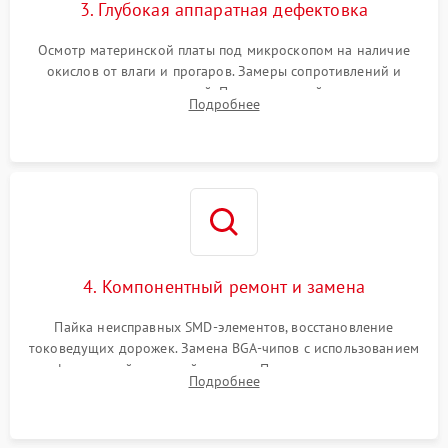
3. Глубокая аппаратная дефектовка
Осмотр материнской платы под микроскопом на наличие
окислов от влаги и прогаров. Замеры сопротивлений и
дежурных напряжений. Проверка цепей питания,
Подробнее
мультиконтроллера, процессора и видеочипа.
4. Компонентный ремонт и замена
Пайка неисправных SMD-элементов, восстановление
токоведущих дорожек. Замена BGA-чипов с использованием
инфракрасной паяльной станции. Прошивка микросхемы
Подробнее
BIOS или замена поврежденных портов USB