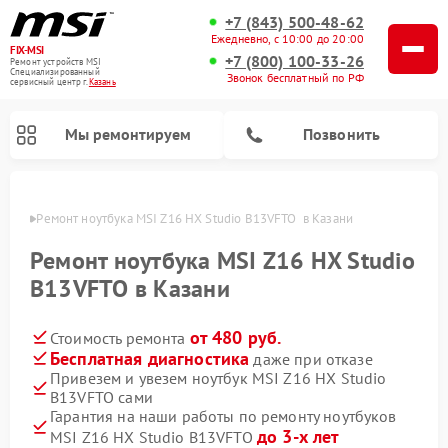
+7 (843) 500-48-62
Ежедневно, с 10:00 до 20:00
FIX-MSI
+7 (800) 100-33-26
Ремонт устройств MSI
Специализированный
Звонок бесплатный по РФ
cервисный центр г.
Казань
Мы ремонтируем
Позвонить
азани
Ремонт ноутбука MSI Z16 HX Studio B13VFTO  в Казани
Ремонт ноутбука MSI Z16 HX Studio
B13VFTO в Казани
от 480 руб.
Стоимость ремонта
Бесплатная диагностика
даже при отказе
Привезем и увезем ноутбук MSI Z16 HX Studio
B13VFTO сами
Гарантия на наши работы по ремонту ноутбуков
до 3-х лет
MSI Z16 HX Studio B13VFTO