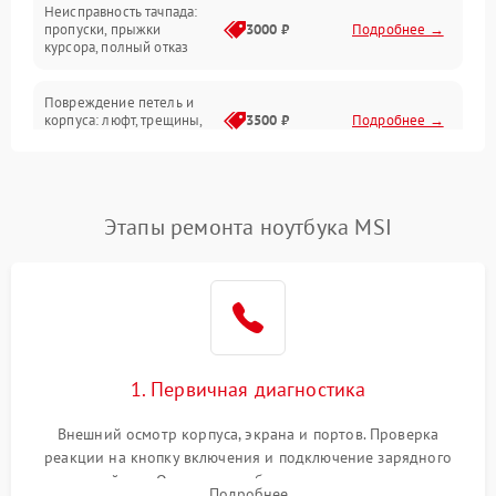
Неисправность тачпада:
Сеть и интернет
пропуски, прыжки
3000 ₽
Подробнее →
курсора, полный отказ
Система охлаждения
Повреждение петель и
корпуса: люфт, трещины,
3500 ₽
Подробнее →
деформация
Проблемы аккумулятора:
быстрая разрядка,
2500 ₽
Подробнее →
Этапы ремонта ноутбука MSI
невозможность зарядки,
вздутие
Неисправность зарядного
устройства или разъёма
2000 ₽
Подробнее →
питания
1. Первичная диагностика
Перегрев из‑за пыли,
износа термопасты или
2500 ₽
Подробнее →
неисправности кулера
Внешний осмотр корпуса, экрана и портов. Проверка
реакции на кнопку включения и подключение зарядного
устройства. Оценка потребления тока с помощью
Выход из строя SSD или
Подробнее