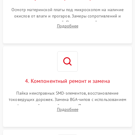
Осмотр материнской платы под микроскопом на наличие
окислов от влаги и прогаров. Замеры сопротивлений и
дежурных напряжений. Проверка цепей питания,
Подробнее
мультиконтроллера, процессора и видеочипа.
4. Компонентный ремонт и замена
Пайка неисправных SMD-элементов, восстановление
токоведущих дорожек. Замена BGA-чипов с использованием
инфракрасной паяльной станции. Прошивка микросхемы
Подробнее
BIOS или замена поврежденных портов USB