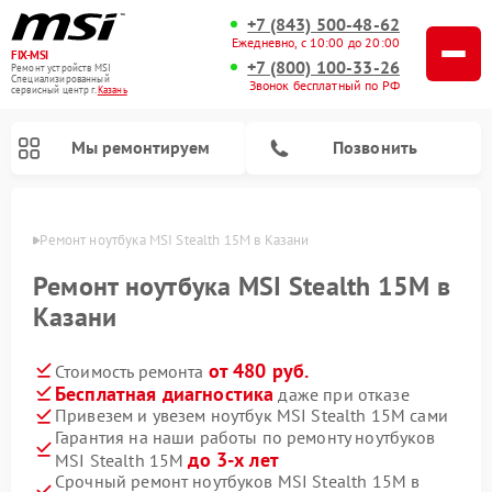
+7 (843) 500-48-62
Ежедневно, с 10:00 до 20:00
FIX-MSI
+7 (800) 100-33-26
Ремонт устройств MSI
Специализированный
Звонок бесплатный по РФ
cервисный центр г.
Казань
Мы ремонтируем
Позвонить
азани
Ремонт ноутбука MSI Stealth 15M в Казани
Ремонт ноутбука MSI Stealth 15M в
Казани
от 480 руб.
Стоимость ремонта
Бесплатная диагностика
даже при отказе
Привезем и увезем ноутбук MSI Stealth 15M сами
Гарантия на наши работы по ремонту ноутбуков
до 3-х лет
MSI Stealth 15M
Срочный ремонт ноутбуков MSI Stealth 15M в