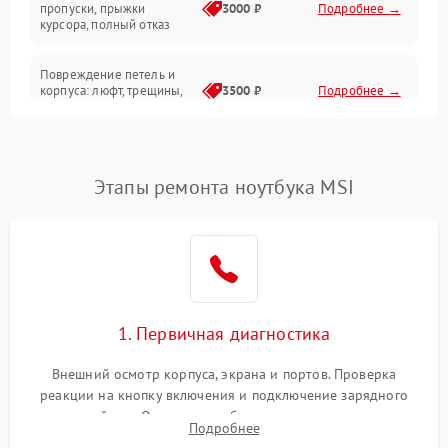
Сеть и интернет
пропуски, прыжки
3000 ₽
Подробнее →
курсора, полный отказ
Система охлаждения
Повреждение петель и
корпуса: люфт, трещины,
3500 ₽
Подробнее →
деформация
Проблемы аккумулятора:
быстрая разрядка,
2500 ₽
Подробнее →
Этапы ремонта ноутбука MSI
невозможность зарядки,
вздутие
Неисправность зарядного
устройства или разъёма
2000 ₽
Подробнее →
питания
1. Первичная диагностика
Перегрев из‑за пыли,
износа термопасты или
2500 ₽
Подробнее →
неисправности кулера
Внешний осмотр корпуса, экрана и портов. Проверка
реакции на кнопку включения и подключение зарядного
устройства. Оценка потребления тока с помощью
Выход из строя SSD или
Подробнее
HDD: медленная загрузка,
лабораторного блока питания для локализации проблемы.
3000 ₽
Подробнее →