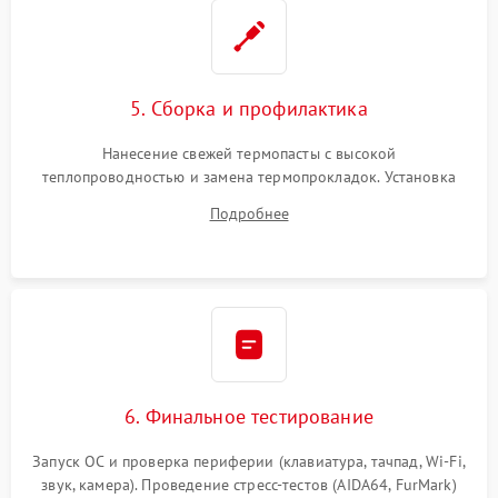
5. Сборка и профилактика
Нанесение свежей термопасты с высокой
теплопроводностью и замена термопрокладок. Установка
системы охлаждения, подключение всех внутренних
Подробнее
шлейфов, модулей памяти и накопителей. Предварительная
сборка корпуса.
6. Финальное тестирование
Запуск ОС и проверка периферии (клавиатура, тачпад, Wi-Fi,
звук, камера). Проведение стресс-тестов (AIDA64, FurMark)