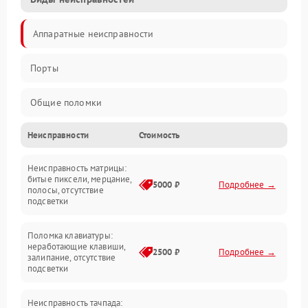
Аппаратные неисправности
Порты
Общие поломки
Неисправности
Стоимость
Устройства
Неисправность матрицы:
Программные ошибки
битые пиксели, мерцание,
5000 ₽
Подробнее →
полосы, отсутствие
подсветки
Электрические и системные сбои
Поломка клавиатуры:
Интерфейсные проблемы
неработающие клавиши,
2500 ₽
Подробнее →
залипание, отсутствие
подсветки
Батарея
Неисправность тачпада: