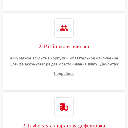
ошибки чтения,
пропадание диска
Неисправность
оперативной памяти:
2000 ₽
Подробнее →
вылеты приложений,
синие экраны
2. Разборка и очистка
Проблемы Wi‑Fi или
2500 ₽
Подробнее →
Bluetooth модулей
Аккуратное вскрытие корпуса и обязательное отключение
шлейфа аккумулятора для обесточивания платы. Демонтаж
системы охлаждения, очистка кулера от пыли и удаление
Подробнее
высохшей термопасты с кристаллов чипов.
3. Глубокая аппаратная дефектовка