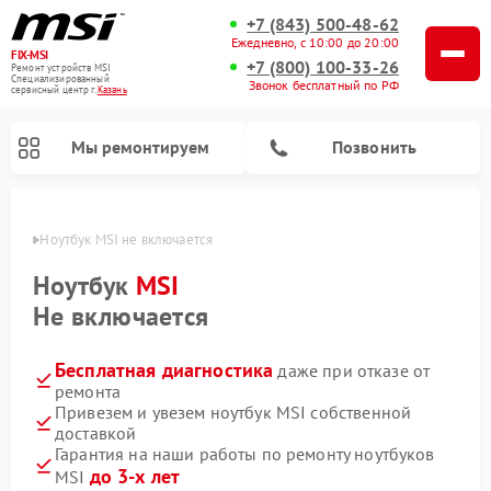
+7 (843) 500-48-62
Ежедневно, с 10:00 до 20:00
FIX-MSI
+7 (800) 100-33-26
Ремонт устройств MSI
Специализированный
Звонок бесплатный по РФ
cервисный центр г.
Казань
Мы ремонтируем
Позвонить
азани
Ноутбук MSI не включается
Ноутбук
MSI
Не включается
Бесплатная диагностика
даже при отказе от
ремонта
Привезем и увезем ноутбук MSI собственной
доставкой
Гарантия на наши работы по ремонту ноутбуков
до 3-х лет
MSI