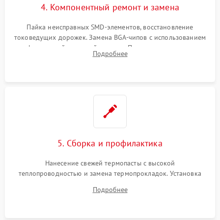
4. Компонентный ремонт и замена
Пайка неисправных SMD-элементов, восстановление
токоведущих дорожек. Замена BGA-чипов с использованием
инфракрасной паяльной станции. Прошивка микросхемы
Подробнее
BIOS или замена поврежденных портов USB
5. Сборка и профилактика
Нанесение свежей термопасты с высокой
теплопроводностью и замена термопрокладок. Установка
системы охлаждения, подключение всех внутренних
Подробнее
шлейфов, модулей памяти и накопителей. Предварительная
сборка корпуса.