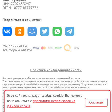
ИНН 7702633247
ОГРН 1077746335776
Поделиться в соц. сетях:
Мы принимаем
все формы оплаты
Политика конфиденциальности
Вся информация на сайте носит исключительно справочный характер.
Товарные знаки используются исключительно для описания устройств, в отношении которых
сервисные центры kzn.msi-fixim.ru предоставляют услуги по ремонту. Услуги оказываются в
неавторизованных сервисных центрах kzn.msi-fixim.ru, которые не связаны с
правообладателями товарных знаков или их официальными представителями.
Ремонт осуществляется для устройств, уже введенных в гражданский оборот в соответствии
Этот сайт использует файлы cookie. Вы можете
со статьей 1487 ГК РФ.
Использование товарных знаков не преследует цели индивидуализации услуг или введения
ознакомиться с
правилами использования
Согласен
потребителей в заблуждение, а служит для информирования о предоставляемых услугах по
ремонту техники указанных брендов.
файлов cookie
Представленная на сайте информация не является публичной офертой, определяемой
положениями Статьи 437(2) Гражданского кодекса РФ