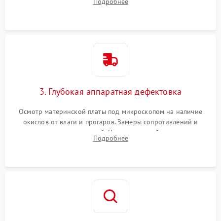
Подробнее
высохшей термопасты с кристаллов чипов.
3. Глубокая аппаратная дефектовка
Осмотр материнской платы под микроскопом на наличие
окислов от влаги и прогаров. Замеры сопротивлений и
дежурных напряжений. Проверка цепей питания,
Подробнее
мультиконтроллера, процессора и видеочипа.