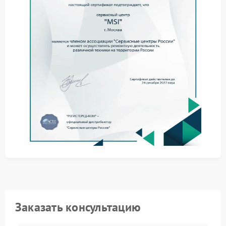
Выход из строя системы питания материнской
платы.
Проблемы с внутренним преобразователем
напряжения.
Физические повреждения после удара или
попадания жидкости.
Преимущества сервиса MSI
Обращение в профессиональный сервис MSI
гарантирует применение оригинальных
компонентов и соблюдение инженерных
стандартов производителя.
Это обеспечивает долгосрочный результат после
ремонта. Для решения сложных задач оптимальным
выбором является сервисный центр MSI, где
проводят полную аппаратную диагностику и
тестирование.
Заказать консультацию