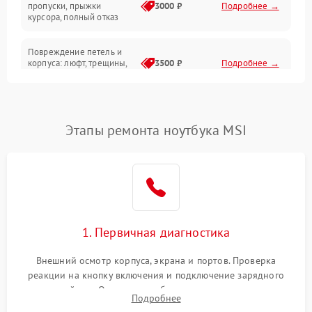
Сеть и интернет
пропуски, прыжки
3000 ₽
Подробнее →
курсора, полный отказ
Система охлаждения
Повреждение петель и
корпуса: люфт, трещины,
3500 ₽
Подробнее →
деформация
Проблемы аккумулятора:
быстрая разрядка,
2500 ₽
Подробнее →
Этапы ремонта ноутбука MSI
невозможность зарядки,
вздутие
Неисправность зарядного
устройства или разъёма
2000 ₽
Подробнее →
питания
1. Первичная диагностика
Перегрев из‑за пыли,
износа термопасты или
2500 ₽
Подробнее →
неисправности кулера
Внешний осмотр корпуса, экрана и портов. Проверка
реакции на кнопку включения и подключение зарядного
устройства. Оценка потребления тока с помощью
Выход из строя SSD или
Подробнее
HDD: медленная загрузка,
лабораторного блока питания для локализации проблемы.
3000 ₽
Подробнее →