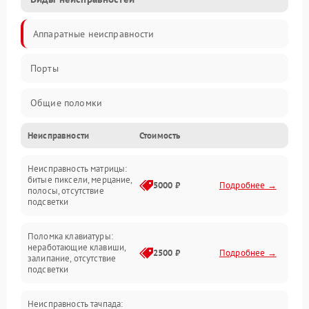
Аппаратные неисправности
Порты
Общие поломки
Неисправности
Стоимость
Устройства
Неисправность матрицы:
Программные ошибки
битые пиксели, мерцание,
5000 ₽
Подробнее →
полосы, отсутствие
подсветки
Электрические и системные сбои
Поломка клавиатуры:
Интерфейсные проблемы
неработающие клавиши,
2500 ₽
Подробнее →
залипание, отсутствие
подсветки
Батарея
Неисправность тачпада: