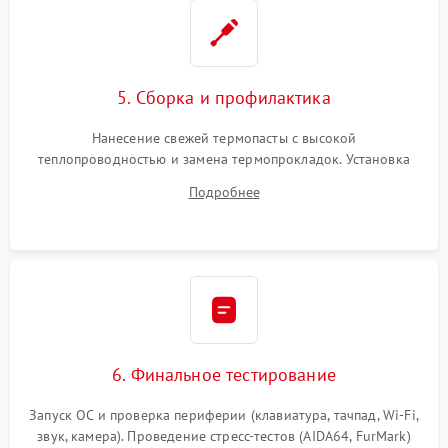
5. Сборка и профилактика
Нанесение свежей термопасты с высокой
теплопроводностью и замена термопрокладок. Установка
системы охлаждения, подключение всех внутренних
Подробнее
шлейфов, модулей памяти и накопителей. Предварительная
сборка корпуса.
6. Финальное тестирование
Запуск ОС и проверка периферии (клавиатура, тачпад, Wi-Fi,
звук, камера). Проведение стресс-тестов (AIDA64, FurMark)