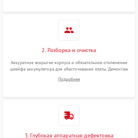
ошибки чтения,
пропадание диска
Неисправность
оперативной памяти:
2000 ₽
Подробнее →
вылеты приложений,
синие экраны
2. Разборка и очистка
Проблемы Wi‑Fi или
2500 ₽
Подробнее →
Bluetooth модулей
Аккуратное вскрытие корпуса и обязательное отключение
шлейфа аккумулятора для обесточивания платы. Демонтаж
системы охлаждения, очистка кулера от пыли и удаление
Подробнее
высохшей термопасты с кристаллов чипов.
3. Глубокая аппаратная дефектовка