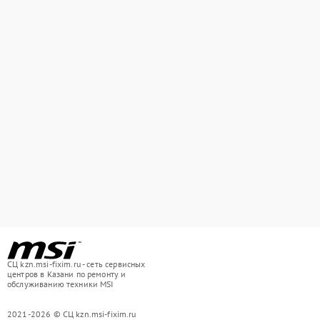
СЦ kzn.msi-fixim.ru - сеть сервисных
центров в Казани по ремонту и
обслуживанию техники MSI
2021-2026 © СЦ kzn.msi-fixim.ru