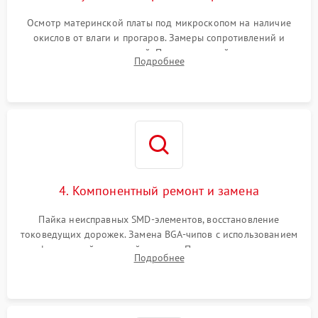
Осмотр материнской платы под микроскопом на наличие
окислов от влаги и прогаров. Замеры сопротивлений и
дежурных напряжений. Проверка цепей питания,
Подробнее
мультиконтроллера, процессора и видеочипа.
4. Компонентный ремонт и замена
Пайка неисправных SMD-элементов, восстановление
токоведущих дорожек. Замена BGA-чипов с использованием
инфракрасной паяльной станции. Прошивка микросхемы
Подробнее
BIOS или замена поврежденных портов USB