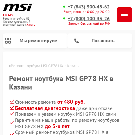
+7 (843) 500-48-62
Ежедневно, с 10:00 до 20:00
FIX-MSI
+7 (800) 100-33-26
Ремонт устройств MSI
Специализированный
Звонок бесплатный по РФ
cервисный центр г.
Казань
Мы ремонтируем
Позвонить
азани
Ремонт ноутбука MSI GP78 HX в Казани
Ремонт ноутбука MSI GP78 HX в
Казани
от 480 руб.
Стоимость ремонта
Бесплатная диагностика
даже при отказе
Привезем и увезем ноутбук MSI GP78 HX сами
Гарантия на наши работы по ремонту ноутбуков
до 3-х лет
MSI GP78 HX
Срочный ремонт ноутбуков MSI GP78 HX в