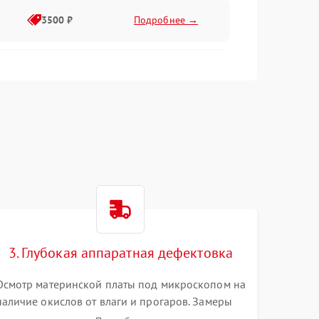
3500 ₽
Подробнее →
2500 ₽
Подробнее →
2000 ₽
Подробнее →
2500 ₽
Подробнее →
3. Глубокая аппаратная дефектовка
3000 ₽
Подробнее →
Осмотр материнской платы под микроскопом на
наличие окислов от влаги и прогаров. Замеры
2000 ₽
Подробнее →
сопротивлений и дежурных напряжений.