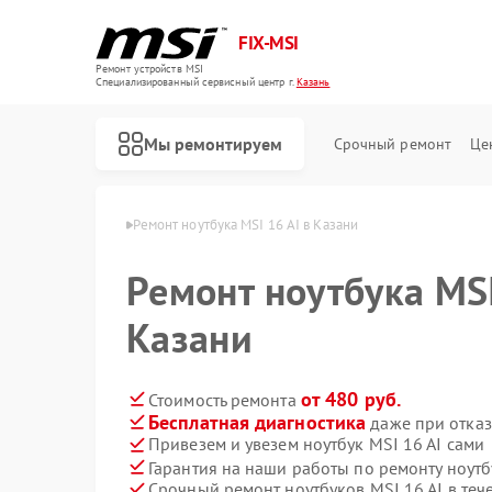
FIX-MSI
Ремонт устройств MSI
Специализированный cервисный центр г.
Казань
Мы ремонтируем
Срочный ремонт
Це
тбуков MSI в Казани
Ремонт ноутбука MSI 16 AI в Казани
Ремонт ноутбука MSI
Казани
от 480 руб.
Стоимость ремонта
Бесплатная диагностика
даже при отказ
Привезем и увезем ноутбук MSI 16 AI сами
Гарантия на наши работы по ремонту ноутб
Срочный ремонт ноутбуков MSI 16 AI в теч
Ремонт игровых консолей MSI