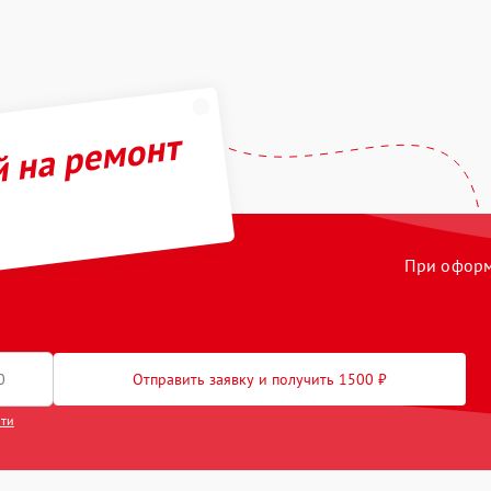
й на ремонт
При оформл
Отправить заявку и получить 1500 ₽
сти