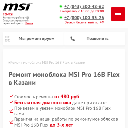
+7 (843) 500-48-62
Ежедневно, с 10:00 до 20:00
FIX-MSI
+7 (800) 100-33-26
Ремонт устройств MSI
Специализированный
Звонок бесплатный по РФ
cервисный центр г.
Казань
Мы ремонтируем
Позвонить
азани
Ремонт моноблока MSI Pro 16B Flex в Казани
Ремонт моноблока MSI Pro 16B Flex
в Казани
от 480 руб.
Стоимость ремонта
Бесплатная диагностика
даже при отказе
Привезем и увезем моноблок MSI Pro 16B Flex
сами
Гарантия на наши работы по ремонту моноблоков
до 3-х лет
MSI Pro 16B Flex