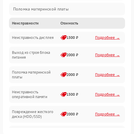
Поломка материнской платы
Неисправности
Стоимость
Неисправность системы охлаждения
Неисправность дисплея
1500 ₽
Подробнее →
Неисправность BIOS
Выход из строя блока
Повреждение корпуса
2000 ₽
Подробнее →
питания
Поломка аудиосистемы (динамики, разъёмы)
Поломка материнской
2000 ₽
Подробнее →
платы
Неисправность Wi-Fi модуля
Неисправность
1500 ₽
Подробнее →
оперативной памяти
Повреждение разъёмов (USB, HDMI и др.)
Повреждение жесткого
Поломка видеокарты
2000 ₽
Подробнее →
диска (HDD/SSD)
Неисправность процессора
Неисправность
2500 ₽
Подробнее →