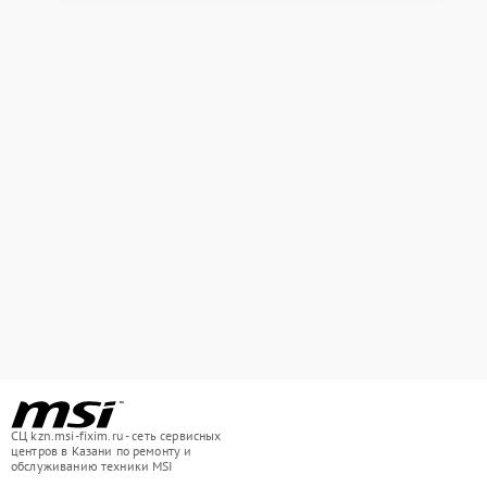
СЦ kzn.msi-fixim.ru - сеть сервисных
центров в Казани по ремонту и
обслуживанию техники MSI