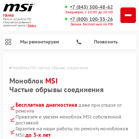
+7 (843) 500-48-62
Ежедневно, с 10:00 до 20:00
FIX-MSI
+7 (800) 100-33-26
Ремонт устройств MSI
Специализированный
Звонок бесплатный по РФ
cервисный центр г.
Казань
Мы ремонтируем
Позвонить
азани
Моноблок MSI частые обрывы соединения
Моноблок
MSI
Частые обрывы соединения
Бесплатная диагностика
даже при отказе от
ремонта
Привезем и увезем моноблок MSI собственной
доставкой
Гарантия на наши работы по ремонту моноблоков
до 3-х лет
MSI