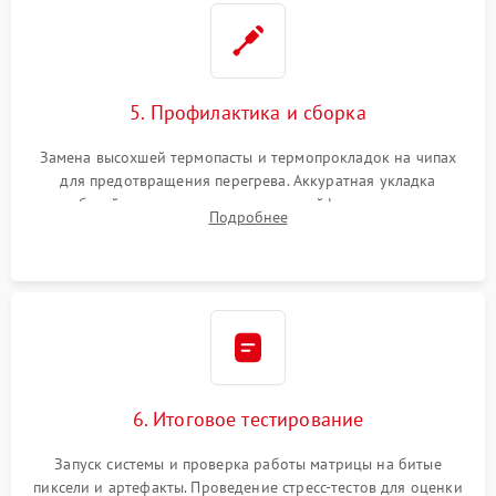
5. Профилактика и сборка
Замена высохшей термопасты и термопрокладок на чипах
для предотвращения перегрева. Аккуратная укладка
кабелей, подключение хрупких шлейфов матрицы и
Подробнее
надежная фиксация всех элементов внутри корпуса
моноблока.
6. Итоговое тестирование
Запуск системы и проверка работы матрицы на битые
пиксели и артефакты. Проведение стресс-тестов для оценки