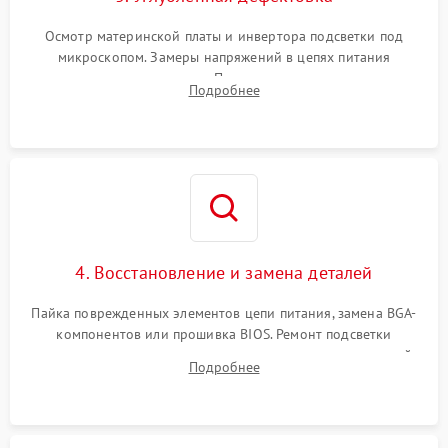
Осмотр материнской платы и инвертора подсветки под
микроскопом. Замеры напряжений в цепях питания
процессора и видеокарты. Проверка состояния жесткого
Подробнее
диска и оперативной памяти с помощью POST-карт и
мультиметра.
4. Восстановление и замена деталей
Пайка поврежденных элементов цепи питания, замена BGA-
компонентов или прошивка BIOS. Ремонт подсветки
матрицы, замена неисправного накопителя на скоростной
Подробнее
SSD или установка новых модулей памяти.