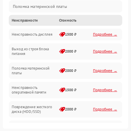
Поломка материнской платы
Неисправности
Стоимость
Неисправность системы охлаждения
Неисправность дисплея
1500 ₽
Подробнее →
Неисправность BIOS
Выход из строя блока
Повреждение корпуса
2000 ₽
Подробнее →
питания
Поломка аудиосистемы (динамики, разъёмы)
Поломка материнской
2000 ₽
Подробнее →
платы
Неисправность Wi-Fi модуля
Неисправность
1500 ₽
Подробнее →
оперативной памяти
Повреждение разъёмов (USB, HDMI и др.)
Повреждение жесткого
Поломка видеокарты
2000 ₽
Подробнее →
диска (HDD/SSD)
Неисправность процессора
Неисправность
2500 ₽
Подробнее →
процессора