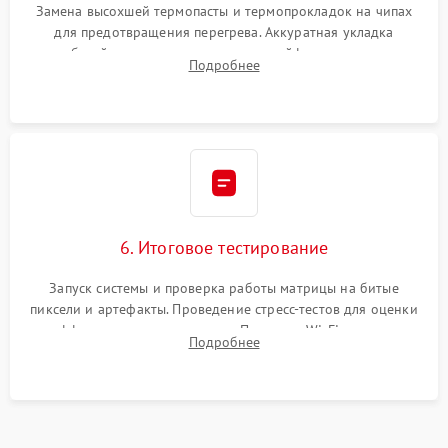
Замена высохшей термопасты и термопрокладок на чипах
для предотвращения перегрева. Аккуратная укладка
кабелей, подключение хрупких шлейфов матрицы и
Подробнее
надежная фиксация всех элементов внутри корпуса
моноблока.
6. Итоговое тестирование
Запуск системы и проверка работы матрицы на битые
пиксели и артефакты. Проведение стресс-тестов для оценки
эффективности охлаждения. Проверка Wi-Fi, камеры,
Подробнее
микрофона и всех портов перед выдачей устройства.