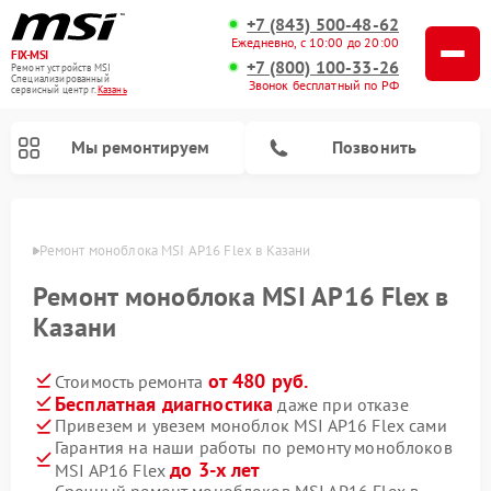
+7 (843) 500-48-62
Ежедневно, с 10:00 до 20:00
FIX-MSI
+7 (800) 100-33-26
Ремонт устройств MSI
Специализированный
Звонок бесплатный по РФ
cервисный центр г.
Казань
Мы ремонтируем
Позвонить
азани
Ремонт моноблока MSI AP16 Flex в Казани
Ремонт моноблока MSI AP16 Flex в
Казани
от 480 руб.
Стоимость ремонта
Бесплатная диагностика
даже при отказе
Привезем и увезем моноблок MSI AP16 Flex сами
Гарантия на наши работы по ремонту моноблоков
до 3-х лет
MSI AP16 Flex
Срочный ремонт моноблоков MSI AP16 Flex в