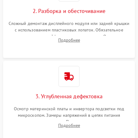
Повреждение внутренних проводов
2. Разборка и обесточивание
Поломка батареи (если
2000 ₽
Подробнее →
есть)
Сложный демонтаж дисплейного модуля или задней крышки
Механические повреждения
с использованием пластиковых лопаток. Обязательное
Неисправность тачпада
отключение шлейфов матрицы и питания. Очистка
1500 ₽
Подробнее →
(если есть)
Подробнее
массивной системы охлаждения от скопившейся пыли.
Поломка веб-камеры
1000 ₽
Подробнее →
Неисправность
1000 ₽
Подробнее →
микрофона
Повреждение внутренних
1000 ₽
Подробнее →
3. Углубленная дефектовка
проводов
Осмотр материнской платы и инвертора подсветки под
Неисправность BIOS
1500 ₽
Подробнее →
микроскопом. Замеры напряжений в цепях питания
процессора и видеокарты. Проверка состояния жесткого
Подробнее
диска и оперативной памяти с помощью POST-карт и
мультиметра.