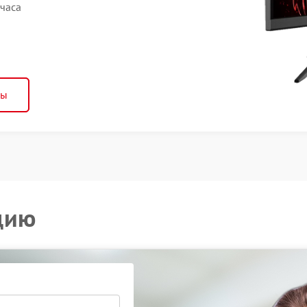
часа
ны
цию