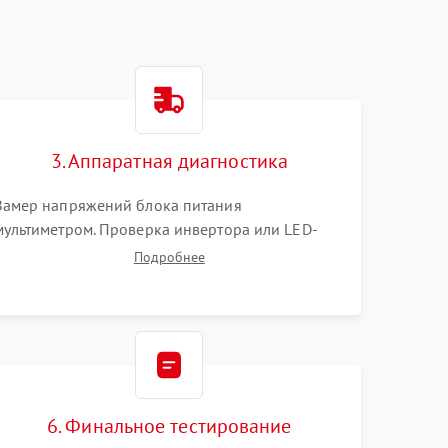
3. Аппаратная диагностика
Замер напряжений блока питания
мультиметром. Проверка инвертора или LED-
драйвера подсветки. Диагностика цепей
Подробнее
питания скалера и тестирование сигналов на
шлейфе LVDS
6. Финальное тестирование