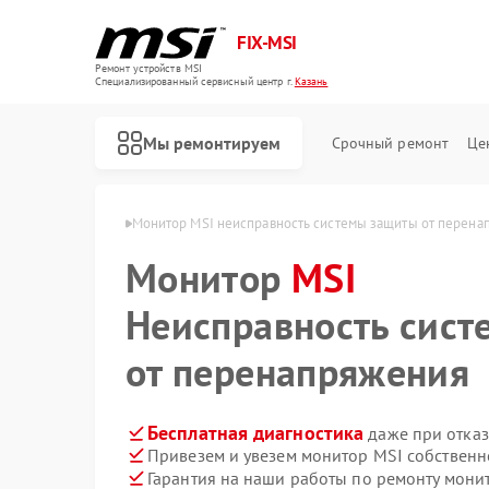
FIX-MSI
Ремонт устройств MSI
Специализированный cервисный центр г.
Казань
Мы ремонтируем
Срочный ремонт
Це
иторов MSI в Казани
Монитор MSI неисправность системы защиты от перена
Монитор
MSI
Неисправность сис
от перенапряжения
Бесплатная диагностика
даже при отказ
Привезем и увезем монитор MSI собственн
Гарантия на наши работы по ремонту мон
Ремонт игровых консолей MSI