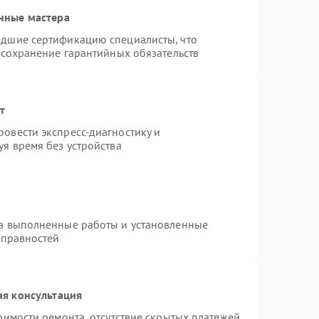
нные мастера
едшие сертификацию специалисты, что
 сохранение гарантийных обязательств
т
овести экспресс-диагностику и
я время без устройства
на выполненные работы и установленные
справностей
ая консультация
оимости ремонта, отсутствие скрытых платежей