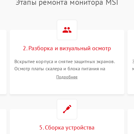
Этапы ремонта монитора MSI
2. Разборка и визуальный осмотр
Вскрытие корпуса и снятие защитных экранов.
Осмотр платы скалера и блока питания на
К
наличие вздутых конденсаторов, прогаров,
Подробнее
окислений. Проверка надежности контактов и
целостности шлейфов матрицы.
5. Сборка устройства