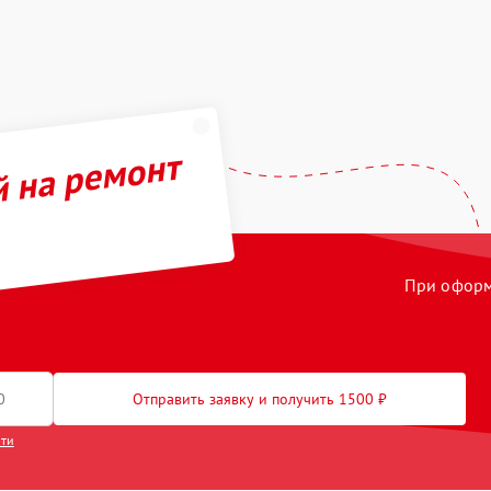
й на ремонт
При оформл
Отправить заявку и получить 1500 ₽
сти