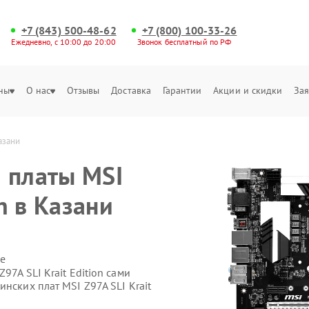
+7 (843) 500-48-62
+7 (800) 100-33-26
Ежедневно, с 10:00 до 20:00
Звонок бесплатный по РФ
ны
О нас
Отзывы
Доставка
Гарантии
Акции и скидки
Зая
азани
 платы MSI
on в Казани
е
97A SLI Krait Edition сами
нских плат MSI Z97A SLI Krait