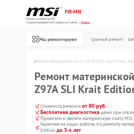
FIX-MSI
Ремонт устройств MSI
Специализированный cервисный центр г.
Казань
Мы ремонтируем
Срочный ремонт
Це
х плат MSI в Казани
Ремонт материнской платы MSI Z97A SLI Krait Edition в К
Ремонт материнской
Z97A SLI Krait Editi
от 80 руб.
Стоимость ремонта
Бесплатная диагностика
даже при отказ
Привезем и увезем материнскую плату MSI Z
Гарантия на наши работы по ремонту матери
до 3-х лет
Edition
Ремонт игровых консолей MSI