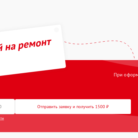
й на ремонт
При оформл
Отправить заявку и получить 1500 ₽
сти