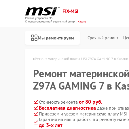
FIX-MSI
Ремонт устройств MSI
Специализированный cервисный центр г.
Казань
Мы ремонтируем
Срочный ремонт
Це
х плат MSI в Казани
Ремонт материнской платы MSI Z97A GAMING 7 в Казани
Ремонт материнской
Z97A GAMING 7 в Ка
от 80 руб.
Стоимость ремонта
Бесплатная диагностика
даже при отказ
Привезем и увезем материнскую плату MSI
Гарантия на наши работы по ремонту мате
до 3-х лет
Ремонт игровых консолей MSI